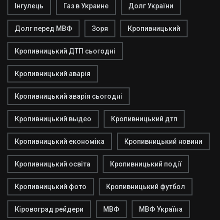
Інгулець
Газ в Украине
Долг України
Долг перед МВФ
Зоря
Кропивницький
Кропивницький ДТП сьогодні
Кропивницький аварія
Кропивницький аварія сьогодні
Кропивницький выдео
Кропивницький дтп
Кропивницький економіка
Кропивницький новини
Кропивницький освіта
Кропивницький події
Кропивницький фото
Кропивницький футбол
Кіровоград рейдери
МВФ
МВФ Україна