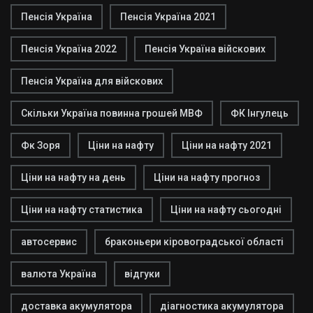
Пенсія Україна
Пенсія Україна 2021
Пенсія Україна 2022
Пенсія Україна війскових
Пенсія Україна для війскових
Скільки Україна повинна грошей МВФ
ФК Інгулець
Фк Зоря
Ціни на нафту
Ціни на нафту 2021
Ціни на нафту на день
Ціни на нафту прогноз
Ціни на нафту статистика
Ціни на нафту сьогодні
автосервис
браконьери кіровоградської області
валюта Україна
відгуки
доставка акумулятора
діагностика акумулятора