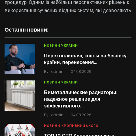
процедур. Одним із найбільш перспективних рішень є
використання сучасних діодних систем, які дозволяють
Останні новини:
НОВИНИ УКРАЇНИ
Перехоплювачі, кошти на безпеку
країни, перенесення…
.
By
admin
04.08.2026
НОВИНИ УКРАЇНИ
Биметаллические радиаторы:
надежное решение для
эффективного…
.
By
admin
04.08.2026
НОВИНИ КРОПИВНИЦЬКОГО
ТОП 10 СТО Кропивницького: