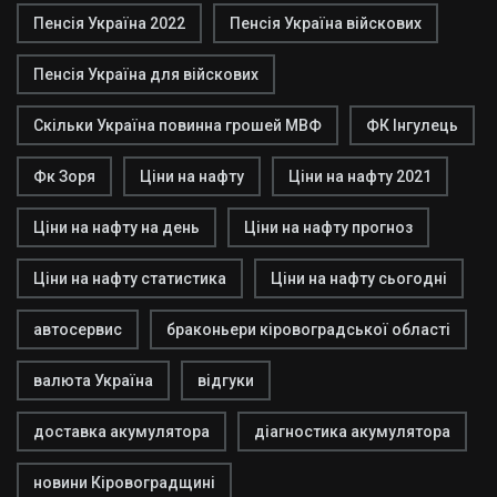
Пенсія Україна 2022
Пенсія Україна війскових
Пенсія Україна для війскових
Скільки Україна повинна грошей МВФ
ФК Інгулець
Фк Зоря
Ціни на нафту
Ціни на нафту 2021
Ціни на нафту на день
Ціни на нафту прогноз
Ціни на нафту статистика
Ціни на нафту сьогодні
автосервис
браконьери кіровоградської області
валюта Україна
відгуки
доставка акумулятора
діагностика акумулятора
новини Кіровоградщині