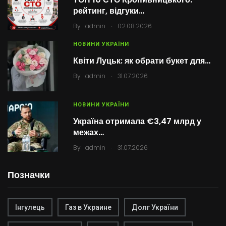
рейтинг, відгуки…
.
By
admin
02.08.2026
НОВИНИ УКРАЇНИ
Квіти Луцьк: як обрати букет для…
.
By
admin
31.07.2026
НОВИНИ УКРАЇНИ
Україна отримала €3,47 млрд у
межах…
.
By
admin
31.07.2026
Позначки
Інгулець
Газ в Украине
Долг України