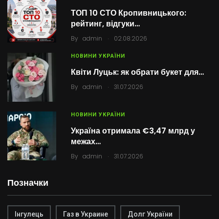
ТОП 10 СТО Кропивницького:
рейтинг, відгуки…
.
By
admin
02.08.2026
НОВИНИ УКРАЇНИ
Квіти Луцьк: як обрати букет для…
.
By
admin
31.07.2026
НОВИНИ УКРАЇНИ
Україна отримала €3,47 млрд у
межах…
.
By
admin
31.07.2026
Позначки
Інгулець
Газ в Украине
Долг України