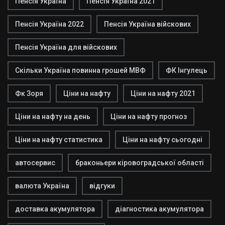
Пенсія Україна
Пенсія Україна 2021
Пенсія Україна 2022
Пенсія Україна війскових
Пенсія Україна для війскових
Скільки Україна повинна грошей МВФ
ФК Інгулець
Фк Зоря
Ціни на нафту
Ціни на нафту 2021
Ціни на нафту на день
Ціни на нафту прогноз
Ціни на нафту статистика
Ціни на нафту сьогодні
автосервис
браконьери кіровоградської області
валюта Україна
відгуки
доставка акумулятора
діагностика акумулятора