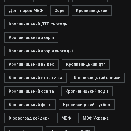
Долг перед МВФ
Зоря
Кропивницький
Кропивницький ДТП сьогодні
Кропивницький аварія
Кропивницький аварія сьогодні
Кропивницький выдео
Кропивницький дтп
Кропивницький економіка
Кропивницький новини
Кропивницький освіта
Кропивницький події
Кропивницький фото
Кропивницький футбол
Кіровоград рейдери
МВФ
МВФ Україна