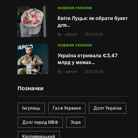
НОВИНИ УКРАЇНИ
Квіти Луцьк: як обрати букет
для…
.
By
admin
31.07.2026
НОВИНИ УКРАЇНИ
Україна отримала €3,47
млрд у межах…
.
By
admin
31.07.2026
Позначки
Інгулець
Газ в Украине
Долг України
Долг перед МВФ
Зоря
Кропивницький