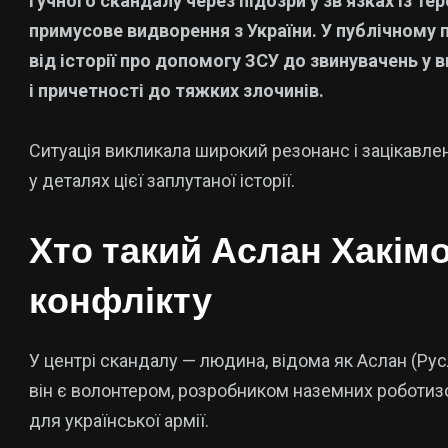
гучного скандалу через підозри у зв’язках із 
примусове видворення з України. У публічному 
від історії про допомогу ЗСУ до звинувачень у
і причетності до тяжких злочинів.
Ситуація викликала широкий резонанс і зацікавле
у деталях цієї заплутаної історії.
Хто такий Аслан Хакімо
конфлікту
У центрі скандалу — людина, відома як Аслан (Рус
він є волонтером, розробником наземних роботиз
для української армії.