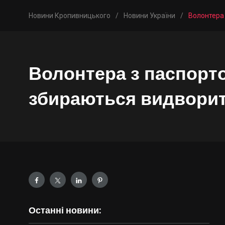
Новини Кропивницького
/
Новини України
/
Волонтера 
Волонтера з паспорто
збираються видворити
Останні новини: