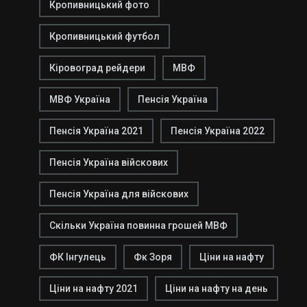
Кропивницький фото
Кропивницький футбол
Кіровоград рейдери
МВФ
МВФ Україна
Пенсія Україна
Пенсія Україна 2021
Пенсія Україна 2022
Пенсія Україна війскових
Пенсія Україна для війскових
Скільки Україна повинна грошей МВФ
ФК Інгулець
Фк Зоря
Ціни на нафту
Ціни на нафту 2021
Ціни на нафту на день