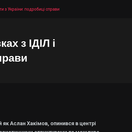
ти з України: подробиці справи
ах з ІДІЛ і
прави
 як Аслан Хакімов, опинився в центрі