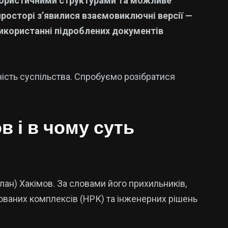
терористичними структурами та можливе
просторі з’явилися взаємовиключні версії —
 використанні підроблених документів
ність суспільства. Спробуємо розібратися
в і в чому суть
лан) Хакімов. За словами його прихильників,
ованих комплексів (НРК) та інженерних рішень