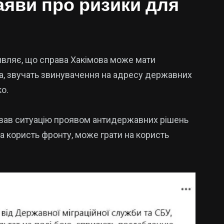
аяви про ризики для
заявляє, що справа Хакімова може мати
ма, звучать звинувачення на адресу державних
ко.
звав ситуацію проявом антидержавних рішень
а користь фронту, може грати на користь