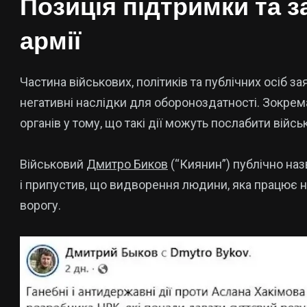
Позиція підтримки та з
армії
Частина військових, політиків та публічних осіб 
негативні наслідки для обороноздатності. Зокре
органів у тому, що такі дії можуть послабити війсь
Військовий
Дмитро Биков
(“Киянин”) публічно на
і припустив, що видворення людини, яка працює н
ворогу.