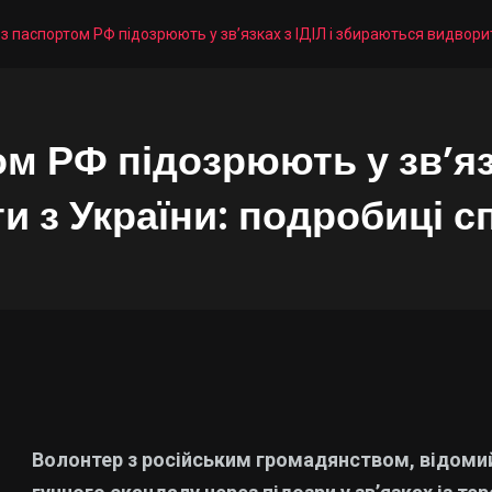
з паспортом РФ підозрюють у зв’язках з ІДІЛ і збираються видвори
м РФ підозрюють у зв’язк
 з України: подробиці с
Волонтер з російським громадянством, відомий