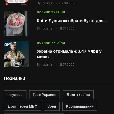
.
By
admin
02.08.2026
НОВИНИ УКРАЇНИ
Квіти Луцьк: як обрати букет для…
.
By
admin
31.07.2026
НОВИНИ УКРАЇНИ
Україна отримала €3,47 млрд у
межах…
.
By
admin
31.07.2026
Позначки
Інгулець
Газ в Украине
Долг України
Долг перед МВФ
Зоря
Кропивницький