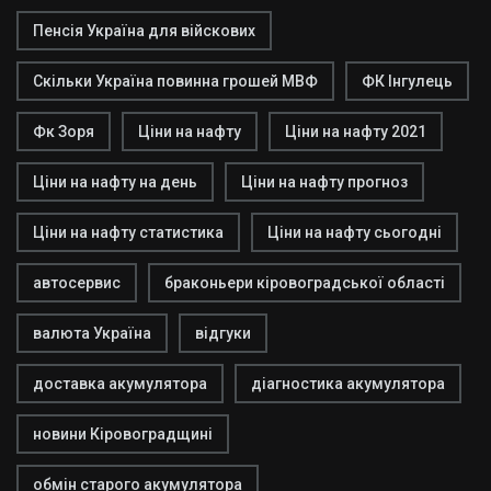
Пенсія Україна для війскових
Скільки Україна повинна грошей МВФ
ФК Інгулець
Фк Зоря
Ціни на нафту
Ціни на нафту 2021
Ціни на нафту на день
Ціни на нафту прогноз
Ціни на нафту статистика
Ціни на нафту сьогодні
автосервис
браконьери кіровоградської області
валюта Україна
відгуки
доставка акумулятора
діагностика акумулятора
новини Кіровоградщині
обмін старого акумулятора