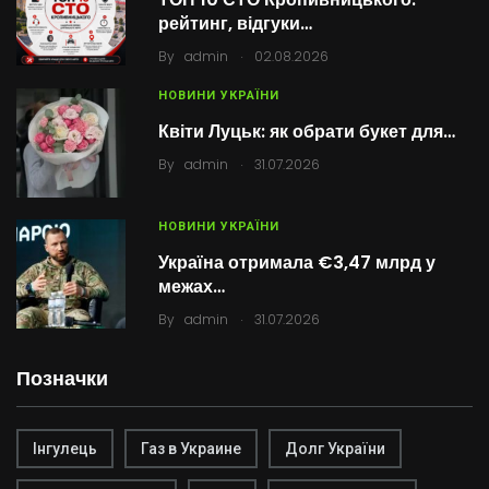
рейтинг, відгуки…
.
By
admin
02.08.2026
НОВИНИ УКРАЇНИ
Квіти Луцьк: як обрати букет для…
.
By
admin
31.07.2026
НОВИНИ УКРАЇНИ
Україна отримала €3,47 млрд у
межах…
.
By
admin
31.07.2026
Позначки
Інгулець
Газ в Украине
Долг України