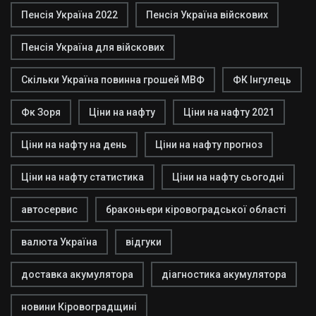
Пенсія Україна 2022
Пенсія Україна війскових
Пенсія Україна для війскових
Скільки Україна повинна грошей МВФ
ФК Інгулець
Фк Зоря
Ціни на нафту
Ціни на нафту 2021
Ціни на нафту на день
Ціни на нафту прогноз
Ціни на нафту статистика
Ціни на нафту сьогодні
автосервис
браконьери кіровоградської області
валюта Україна
відгуки
доставка акумулятора
діагностика акумулятора
новини Кіровоградщині