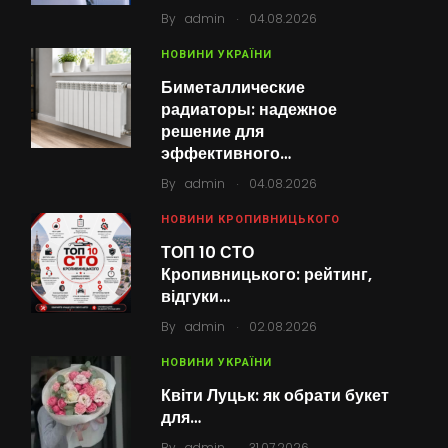
.
By
admin
04.08.2026
НОВИНИ УКРАЇНИ
Биметаллические
радиаторы: надежное
решение для
эффективного…
.
By
admin
04.08.2026
НОВИНИ КРОПИВНИЦЬКОГО
ТОП 10 СТО
Кропивницького: рейтинг,
відгуки…
.
By
admin
02.08.2026
НОВИНИ УКРАЇНИ
Квіти Луцьк: як обрати букет
для…
.
By
admin
31.07.2026