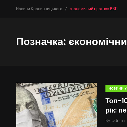
Новини Кропивницького
/
єкономічний прогноз ВВП
Позначка:
єкономічни
НОВИНИ У
Топ-1
рік: п
By
admin