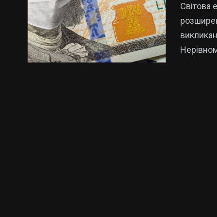
Світова 
розширенн
викликан
Нерівном