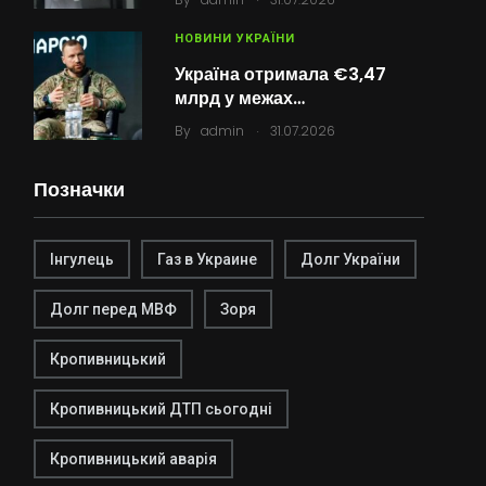
НОВИНИ УКРАЇНИ
Україна отримала €3,47
млрд у межах…
.
By
admin
31.07.2026
Позначки
Інгулець
Газ в Украине
Долг України
Долг перед МВФ
Зоря
Кропивницький
Кропивницький ДТП сьогодні
Кропивницький аварія